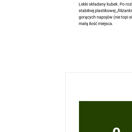
Lekki składany kubek. Po roz
stabilnej plastikowej „filiżan
gorących napojów (nie topi s
małą ilość miejsca.