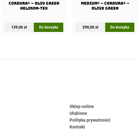
Cordura® – Oliv Green
Medium® – Cordura® –
Helikon-Tex
Olive Green
139,00
zł
Do koszyka
290,00
zł
Do koszyka
Sklep online
Ulubione
Polityka prywatności
Kontakt