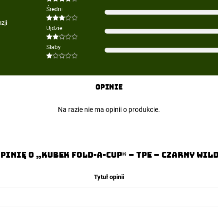
Oceniono
Średni
4
na 5
zji
Oceniono
Ujdzie
3
na 5
Oceniono
Słaby
2
na
5
Oceniono
1
na
5
Opinie
Na razie nie ma opinii o produkcie.
pinię o „Kubek FOLD-A-CUP® – TPE – Czarny WIL
Tytuł opinii