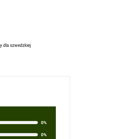
 dla szwedzkiej
0%
0%