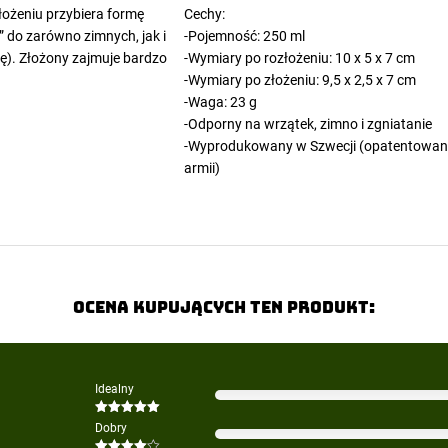
łożeniu przybiera formę
Cechy:
ki” do zarówno zimnych, jak i
-Pojemność: 250 ml
ię). Złożony zajmuje bardzo
-Wymiary po rozłożeniu: 10 x 5 x 7 cm
-Wymiary po złożeniu: 9,5 x 2,5 x 7 cm
-Waga: 23 g
-Odporny na wrzątek, zimno i zgniatanie
-Wyprodukowany w Szwecji (opatentowany
armii)
Ocena kupujących ten produkt:
Idealny
Oceniono
5
Dobry
na 5