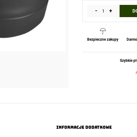
-
+
D
ilość
Kubek
FOLD-
A-
CUP®
Bezpieczne zakupy
Darmo
-
TPE
-
Szybkie pł
Czarny
WILDO
Sweden
@
250ml
Informacje dodatkowe