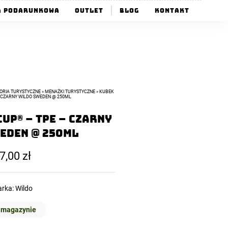
a Podarunkowa
Outlet
Blog
Kontakt
ORIA TURYSTYCZNE
»
MENAŻKI TURYSTYCZNE
»
KUBEK
– CZARNY WILDO SWEDEN @ 250ML
UP® – TPE – Czarny
eden @ 250ml
7,00
zł
rka:
Wildo
 magazynie