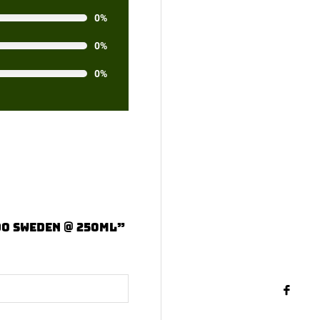
0%
0%
0%
DO Sweden @ 250ml”