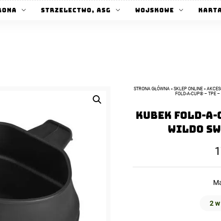
rona
Strzelectwo, ASG
Wojskowe
Kart
STRONA GŁÓWNA
»
SKLEP ONLINE
»
AKCES
FOLD-A-CUP® – TPE 
Kubek FOLD-A-C
WILDO Sw
1
Ma
2 w