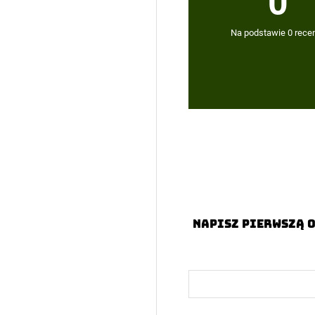
0
Na podstawie 0 recen
Napisz pierwszą o