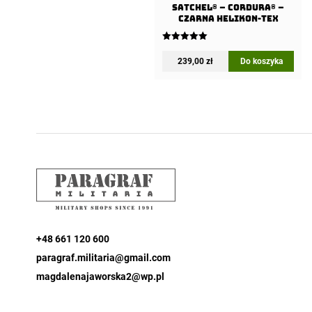
SATCHEL® – Cordura® –
Czarna Helikon-tex
Oceniono
5.00
239,00
zł
Do koszyka
na 5
+48 661 120 600
paragraf.militaria@gmail.com
magdalenajaworska2@wp.pl