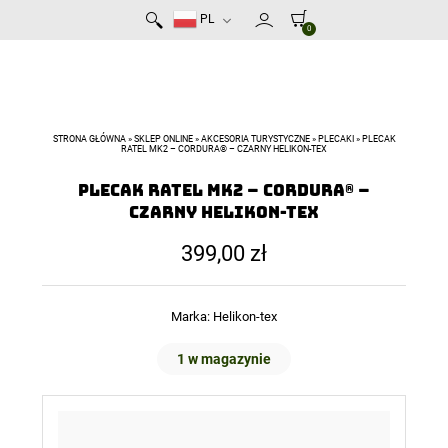
PL
0
STRONA GŁÓWNA
»
SKLEP ONLINE
»
AKCESORIA TURYSTYCZNE
»
PLECAKI
»
PLECAK
RATEL MK2 – CORDURA® – CZARNY HELIKON-TEX
Plecak RATEL Mk2 – Cordura® –
Czarny Helikon-Tex
399,00
zł
Marka:
Helikon-tex
1 w magazynie