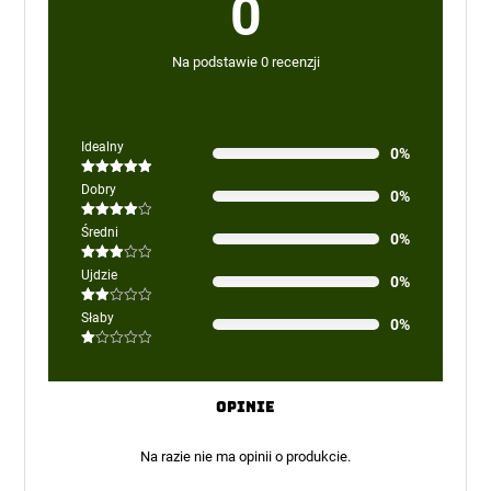
0
Na podstawie 0 recenzji
Idealny
0%
Oceniono
5
Dobry
0%
na 5
Oceniono
Średni
0%
4
na 5
Oceniono
Ujdzie
0%
3
na 5
Oceniono
Słaby
0%
2
na
5
Oceniono
1
na
5
Opinie
Na razie nie ma opinii o produkcie.