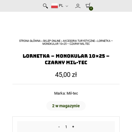
PL
0
STRONA GŁÓWNA
»
SKLEP ONLINE
»
AKCESORIA TURYSTYCZNE
»
LORNETKA –
MONOKULAR 10×25 – CZARNY MIL-TEC
Lornetka – Monokular 10×25 –
Czarny Mil-Tec
45,00
zł
Marka:
Mil-tec
2 w magazynie
-
+
ilość