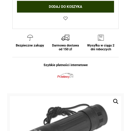
Lornetka
DODAJ DO KOSZYKA
-
Monokular
10x25
-
Czarny
Mil-
Tec
Bezpieczne zakupy
Darmowa dostawa
Wysyłka w ciągu 2
od 150 zł
dni roboczych
Szybkie płatności internetowe