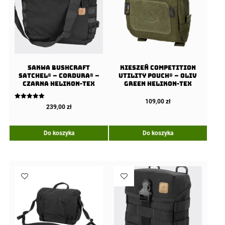
Sakwa BUSHCRAFT
Kieszeń COMPETITION
SATCHEL® – Cordura® –
Utility Pouch® – Oliv
Czarna Helikon-tex
Green Helikon-Tex
109,00
zł
Oceniono
239,00
zł
5.00
na 5
Do koszyka
Do koszyka