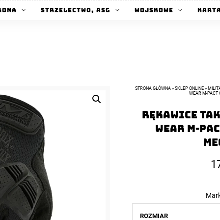
rona
Strzelectwo, ASG
Wojskowe
Kart
STRONA GŁÓWNA
»
SKLEP ONLINE
»
MILIT
WEAR M-PACT 
Rękawice ta
Wear M-Pac
Me
1
Mar
ROZMIAR