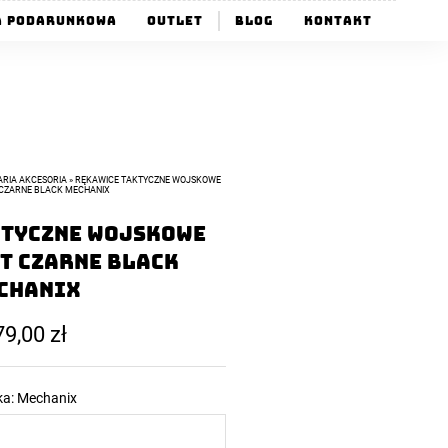
a Podarunkowa
Outlet
Blog
Kontakt
ARIA AKCESORIA
»
RĘKAWICE TAKTYCZNE WOJSKOWE
CZARNE BLACK MECHANIX
ktyczne wojskowe
t Czarne Black
chanix
79,00
zł
ka:
Mechanix