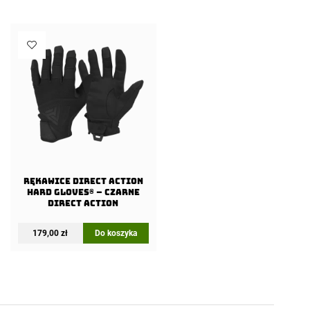
Rękawice Direct Action
Hard Gloves® – Czarne
Direct Action
179,00
zł
Do koszyka