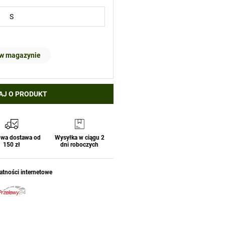
 w magazynie
AJ O PRODUKT
wa dostawa od
Wysyłka w ciągu 2
150 zł
dni roboczych
atności internetowe