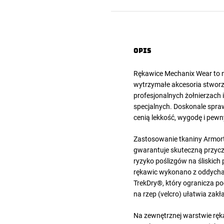
Opis
Rękawice Mechanix Wear
to 
wytrzymałe akcesoria stworz
profesjonalnych żołnierzach 
specjalnych. Doskonale spraw
cenią lekkość, wygodę i pew
Zastosowanie tkaniny Armort
gwarantuje skuteczną przycze
ryzyko poślizgów na śliskich
rękawic wykonano z oddychaj
TrekDry®, który ogranicza po
na rzep (velcro) ułatwia zakł
Na zewnętrznej warstwie ręk