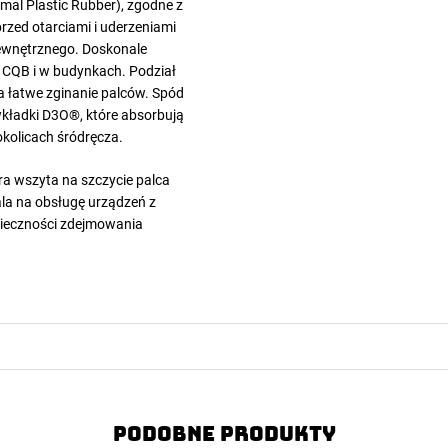
mal Plastic Rubber), zgodne z
rzed otarciami i uderzeniami
zewnętrznego. Doskonale
 CQB i w budynkach. Podział
a łatwe zginanie palców. Spód
kładki D3O®, które absorbują
okolicach śródręcza.
a wszyta na szczycie palca
la na obsługę urządzeń z
ieczności zdejmowania
Podobne produkty