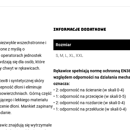
Informacje dodatkowe
niezwykle wszechstronne i
Rozmiar
one z myślą o
i operatorach jednostek
S, M, L, XL, XXL
dzają się dla osób, które
ny chwyt w rękawicach.
Rękawice spełniają normę ochronną EN
względem odporności na działania mecha
ex® i syntetycznej skóry
oznacza:
pność dłoni i eliminuje
• 2: odporność na ścieranie (w skali 0-4)
 powierzchniach. Górną część
• 1: odporność na przecięcie (w skali 0-5)
ącego i lekkiego materiału
• 2: odporność na rozdarcie (w skali 0-4)
cenie dłoni. Mankiet zapinany
• 1: odporność na przekłucie (w skali 0-4)
adanie.
awic znajdują się wytrzymałe