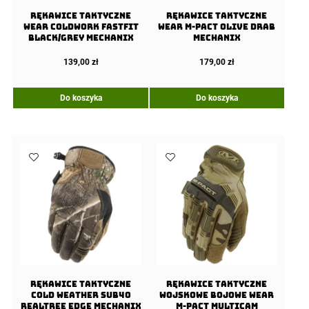
Rękawice taktyczne
Rękawice taktyczne
Wear ColdWork FastFit
Wear M-Pact Olive Drab
Black/Grey Mechanix
Mechanix
139,00
zł
179,00
zł
Do koszyka
Do koszyka
Rękawice taktyczne
Rękawice taktyczne
Cold Weather SUB40
wojskowe bojowe Wear
Realtree Edge Mechanix
M-Pact Multicam