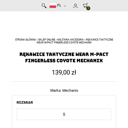
PL
0
STRONA GŁÓWNA
»
SKLEP ONLINE
»
MILITARIA AKCESORIA
»
RĘKAWICE TAKTYCZNE
WEAR M-PACT FINGERLESS COYOTE MECHANIX
Rękawice taktyczne Wear M-Pact
Fingerless Coyote Mechanix
139,00
zł
Marka:
Mechanix
ROZMIAR