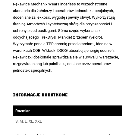
Rękawice Mechanix Wear Fingerless
to wszechstronne
akcesoria dla żołnierzy i operatorów jednostek specjalnych,
doceniane za lekkość, wygodę i pewny chwyt. Wykorzystują
tkaninę Armortex® i syntetyczną skórę dla przyczepności i
ochrony przed poślizgami. Górna część wykonana z
oddychającego TrekDry®. Mankiet z rzepem (velcro).
Wytrzymałe panele TPR chronią przed otarciami, idealne w
warunkach CQB. Wkładki D3O® absorbują energię uderzeń.
Rękawiczki doskonale sprawdzają się w survivalu, warsztacie,
rozgrywkach asg lub paintballu, cenione przez operatorów
jednostek specjalnych.
Informacje dodatkowe
Rozmiar
S, M, L, XL, XXL