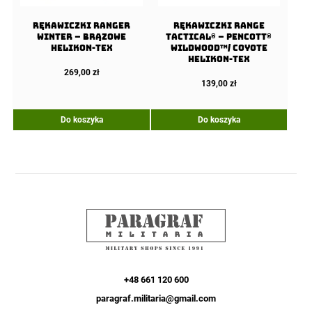
Rękawiczki Ranger
Rękawiczki Range
Winter – Brązowe
Tactical® – PenCott®
Helikon-Tex
WildWood™/ Coyote
Helikon-Tex
269,00
zł
139,00
zł
Do koszyka
Do koszyka
+48 661 120 600
paragraf.militaria@gmail.com