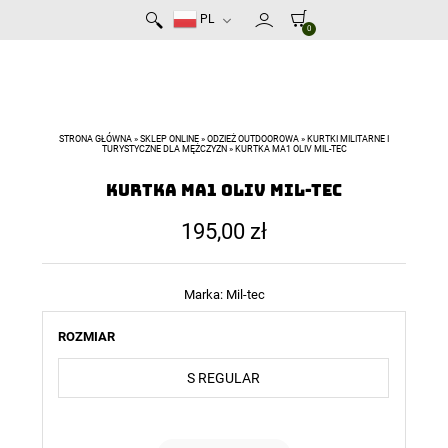
PL
0
STRONA GŁÓWNA
»
SKLEP ONLINE
»
ODZIEŻ OUTDOOROWA
»
KURTKI MILITARNE I
TURYSTYCZNE DLA MĘŻCZYZN
»
KURTKA MA1 OLIV MIL-TEC
Kurtka MA1 Oliv MIL-TEC
195,00
zł
Marka:
Mil-tec
ROZMIAR