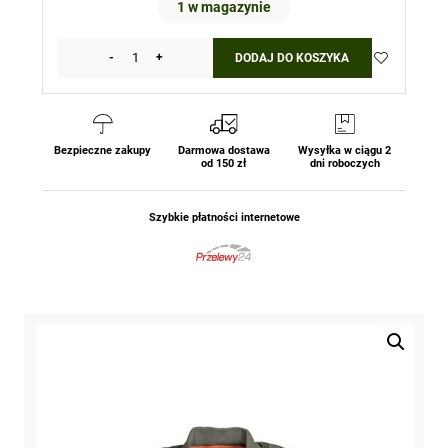
1 w magazynie
-
+
DODAJ DO KOSZYKA
ilość
Kurtka
MA1
Oliv
MIL-
Bezpieczne zakupy
Darmowa dostawa
Wysyłka w ciągu 2
od 150 zł
dni roboczych
TEC
Szybkie płatności internetowe