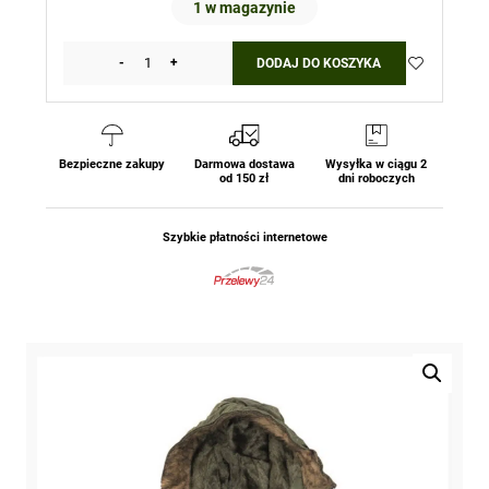
1 w magazynie
-
+
DODAJ DO KOSZYKA
ilość
Kurtka
N3B
Oliv
Green
Bezpieczne zakupy
Darmowa dostawa
Wysyłka w ciągu 2
od 150 zł
dni roboczych
MIL-
TEC
Szybkie płatności internetowe