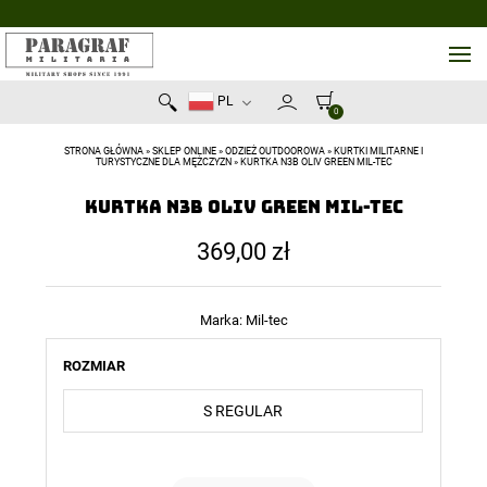
PL
0
STRONA GŁÓWNA
»
SKLEP ONLINE
»
ODZIEŻ OUTDOOROWA
»
KURTKI MILITARNE I
TURYSTYCZNE DLA MĘŻCZYZN
»
KURTKA N3B OLIV GREEN MIL-TEC
Kurtka N3B Oliv Green MIL-TEC
369,00
zł
Marka:
Mil-tec
ROZMIAR