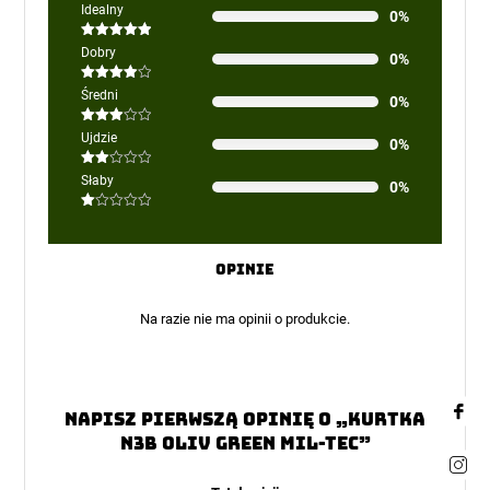
Idealny
0%
Oceniono
5
Dobry
0%
na 5
Oceniono
Średni
0%
4
na 5
Oceniono
Ujdzie
0%
3
na 5
Oceniono
Słaby
0%
2
na
5
Oceniono
1
na
5
Opinie
Na razie nie ma opinii o produkcie.
Napisz pierwszą opinię o „Kurtka
N3B Oliv Green MIL-TEC”