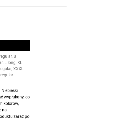
egular, S
r, L long, XL
 regular, XXXL
regular
 Niebieski
ać wypłukany, co
h kolorów,
e na
roduktu zaraz po