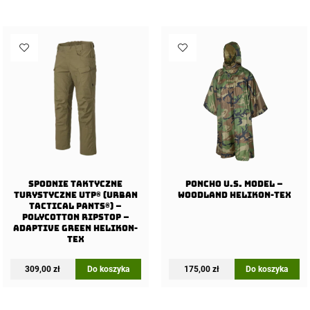
Spodnie Taktyczne
Poncho U.S. Model –
Turystyczne UTP® (Urban
Woodland Helikon-Tex
Tactical Pants®) –
PolyCotton Ripstop –
Adaptive Green Helikon-
Tex
309,00
zł
Do koszyka
175,00
zł
Do koszyka