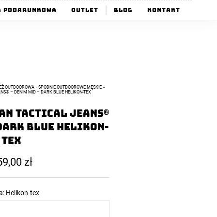
a Podarunkowa
Outlet
Blog
Kontakt
IEŻ OUTDOOROWA
»
SPODNIE OUTDOOROWE MĘSKIE
»
NS® – DENIM MID – DARK BLUE HELIKON-TEX
AN TACTICAL JEANS®
Dark Blue Helikon-
Tex
59,00
zł
a:
Helikon-tex