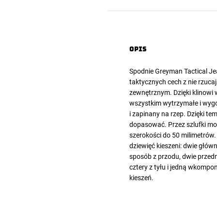
Opis
Spodnie
Greyman Tactical
Jea
taktycznych cech z nie rzuc
zewnętrznym. Dzięki klinowi 
wszystkim wytrzymałe i wygo
i zapinany na rzep. Dzięki t
dopasować. Przez szlufki mo
szerokości do 50 milimetrów
dziewięć kieszeni: dwie głó
sposób z przodu, dwie przed
cztery z tyłu i jedną wkomp
kieszeń.