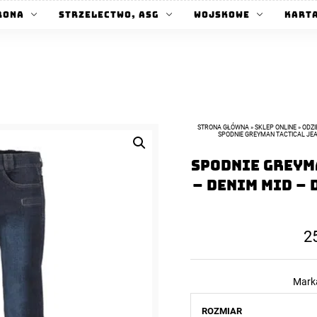
rona
Strzelectwo, ASG
Wojskowe
Kart
STRONA GŁÓWNA
»
SKLEP ONLINE
»
ODZ
SPODNIE GREYMAN TACTICAL JEA
Spodnie GREYM
– Denim Mid – 
2
Mark
ROZMIAR