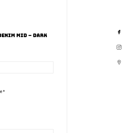
Denim Mid – Dark
ne
*