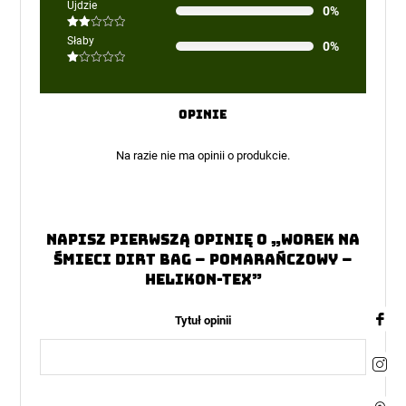
Oceniono
Ujdzie
0%
3
na 5
Oceniono
Słaby
0%
2
na
5
Oceniono
1
na
5
Opinie
Na razie nie ma opinii o produkcie.
Napisz pierwszą opinię o „Worek na
śmieci Dirt Bag – Pomarańczowy –
Helikon-Tex”
Tytuł opinii