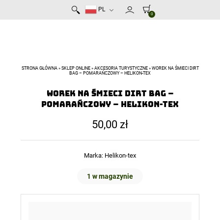
PL
0
STRONA GŁÓWNA
»
SKLEP ONLINE
»
AKCESORIA TURYSTYCZNE
»
WOREK NA ŚMIECI DIRT
BAG – POMARAŃCZOWY – HELIKON-TEX
Worek na śmieci Dirt Bag –
Pomarańczowy – Helikon-Tex
50,00
zł
Marka:
Helikon-tex
1 w magazynie