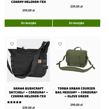
Czarny Helikon-Tex
239,00
zł
259,00
zł
Do koszyka
Do koszyka
Sakwa BUSHCRAFT
Torba URBAN COURIER
SATCHEL® – Cordura® –
BAG Medium® – Cordura®
Czarna Helikon-tex
– Olive Green
290,00
zł
Oceniono
239,00
zł
5.00