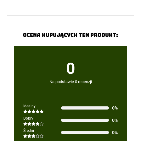
na
śmieci
Dirt
Bag
–
Ocena kupujących ten produkt:
Pomarańczowy
–
Helikon-
Tex
0
Na podstawie 0 recenzji
Idealny
0%
Oceniono
5
Dobry
0%
na 5
Oceniono
Średni
0%
4
na 5