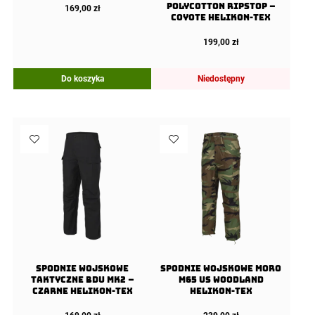
PolyCotton Ripstop –
169,00
zł
Coyote Helikon-tex
199,00
zł
Do koszyka
Niedostępny
SPODNIE Wojskowe
Spodnie wojskowe moro
Taktyczne BDU MK2 –
M65 US Woodland
Czarne Helikon-Tex
Helikon-Tex