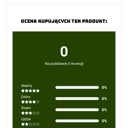
Ocena kupujących ten produkt:
0
Na podstawie 0 recenzji
Idealny
0%
Oceniono
5
Dobry
0%
na 5
Oceniono
Średni
0%
4
na 5
Oceniono
Ujdzie
0%
3
na 5