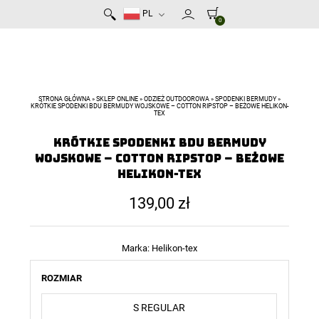
PL
0
STRONA GŁÓWNA
»
SKLEP ONLINE
»
ODZIEŻ OUTDOOROWA
»
SPODENKI BERMUDY
»
KRÓTKIE SPODENKI BDU BERMUDY WOJSKOWE – COTTON RIPSTOP – BEŻOWE HELIKON-
TEX
Krótkie Spodenki BDU Bermudy
wojskowe – Cotton Ripstop – Beżowe
Helikon-Tex
139,00
zł
Marka:
Helikon-tex
ROZMIAR