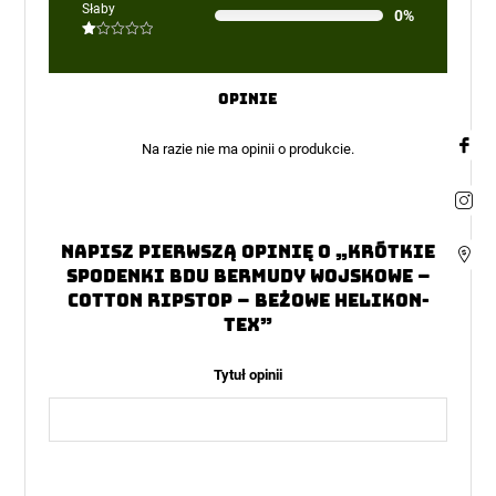
Oceniono
Słaby
0%
2
na
5
Oceniono
1
na
5
Opinie
Na razie nie ma opinii o produkcie.
Napisz pierwszą opinię o „Krótkie
Spodenki BDU Bermudy wojskowe –
Cotton Ripstop – Beżowe Helikon-
Tex”
Tytuł opinii