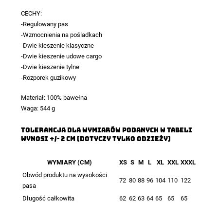
CECHY:
-Regulowany pas
-Wzmocnienia na pośladkach
-Dwie kieszenie klasyczne
-Dwie kieszenie udowe cargo
-Dwie kieszenie tylne
-Rozporek guzikowy
Materiał: 100% bawełna
Waga: 544 g
TOLERANCJA DLA WYMIARÓW PODANYCH W TABELI
WYNOSI +/- 2 CM (DOTYCZY TYLKO ODZIEŻY)
WYMIARY (CM)
XS
S
M
L
XL
XXL
XXXL
Obwód produktu na wysokości
72
80
88
96
104
110
122
pasa
Długość całkowita
62
62
63
64
65
65
65