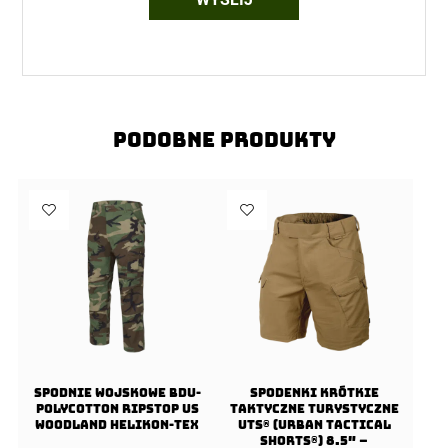
Podobne produkty
Spodnie wojskowe BDU-
Spodenki Krótkie
PolyCotton Ripstop US
Taktyczne Turystyczne
Woodland Helikon-Tex
UTS® (Urban Tactical
Shorts®) 8.5″ –