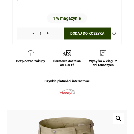
1 w magazynie
-
+
DODAJ DO KOSZYKA
ilość
Krótkie
Spodenki
BDU
Bermudy
Bezpieczne zakupy
Darmowa dostawa
Wysyłka w ciągu 2
od 150 zł
dni roboczych
wojskowe
-
Cotton
Szybkie płatności internetowe
Ripstop
-
Beżowe
Helikon-
Tex